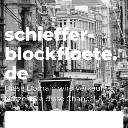
schieffer-
blockfloete.
de
Diese Domain wird verkauft -
Nutzen Sie diese Chance!