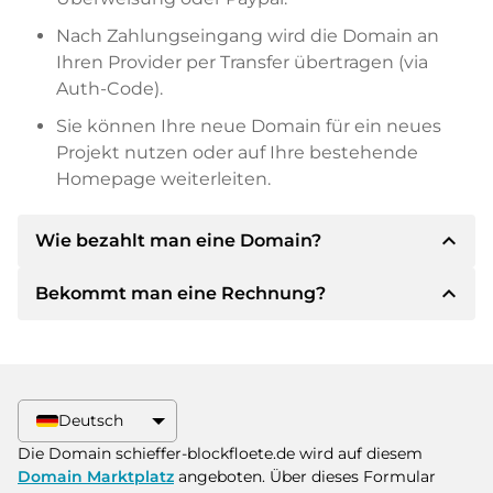
Nach Zahlungseingang wird die Domain an
Ihren Provider per Transfer übertragen (via
Auth-Code).
Sie können Ihre neue Domain für ein neues
Projekt nutzen oder auf Ihre bestehende
Homepage weiterleiten.
expand_less
Wie bezahlt man eine Domain?
expand_less
Bekommt man eine Rechnung?
Nach einer Einigung wird der Inhaber Ihnen die
Details der Zahlung mitteilen. Der Inhaber wird
Ihnen dann die SEPA Bankdetails mitteilen und
Ja, der Verkäufer wird Ihnen eine
auf Wunsch auch Paypal oder weitere
ordnungsgemäße Rechnung senden. Bei
Zahlungsmethoden anbieten.
größeren Kaufpreisen bekommen Sie auf
Deutsch
Wunsch auch einen zusätzlichen Kaufvertrag.
Bitte geben Sie bei der Überweisung immer
Die Domain schieffer-blockfloete.de wird auf diesem
den Domainnamen und die
Domain Marktplatz
angeboten. Über dieses Formular
Rechnungsnummer an.