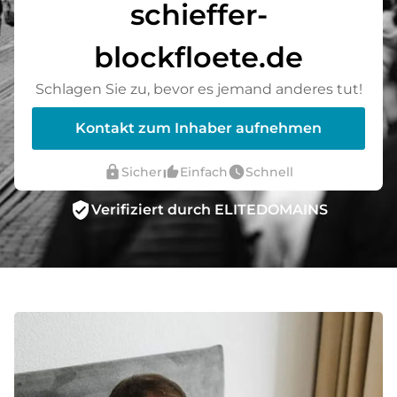
schieffer-
blockfloete.de
Schlagen Sie zu, bevor es jemand anderes tut!
Kontakt zum Inhaber aufnehmen
lock
thumb_up_alt
watch_later
Sicher
Einfach
Schnell
verified_user
Verifiziert durch ELITEDOMAINS